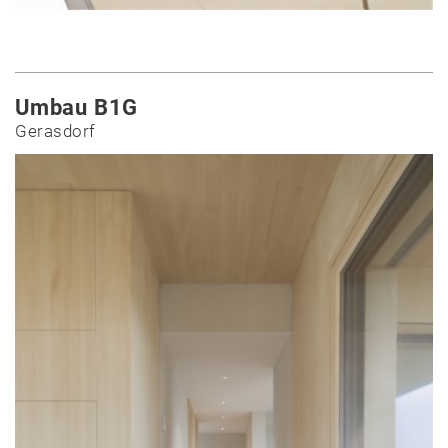
Umbau B1G
News
Gerasdorf
Projekte
Auswahl
Privat
Öffentlich
Holzbau
Massivbau
Wettbewerbe
Umbau
Alle
Projekte