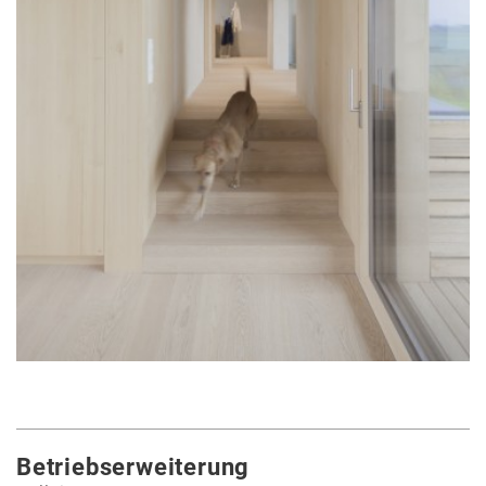
Lehre
Büro
Juri
Troy
Team
Vorträge
Ausstellungen
Publikationen
Auszeichnungen
Modelle
Skizzenbücher
Hammerkollektion
Jobs
Betriebserweiterung