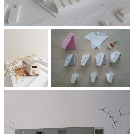
News
Projekte
Auswahl
Privat
Öffentlich
Holzbau
Massivbau