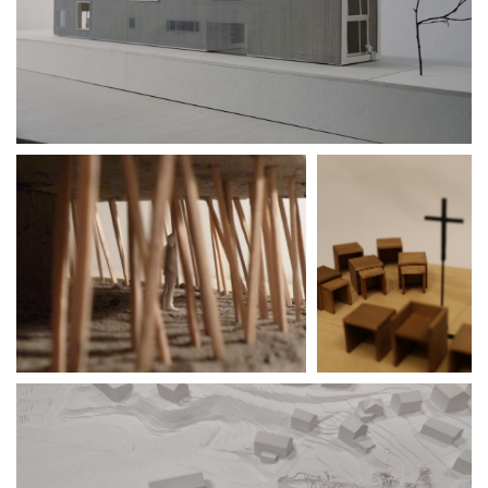
Wettbewerbe
Umbau
Alle
Projekte
Lehre
Büro
Juri
Troy
Team
Vorträge
Ausstellungen
Publikationen
Auszeichnungen