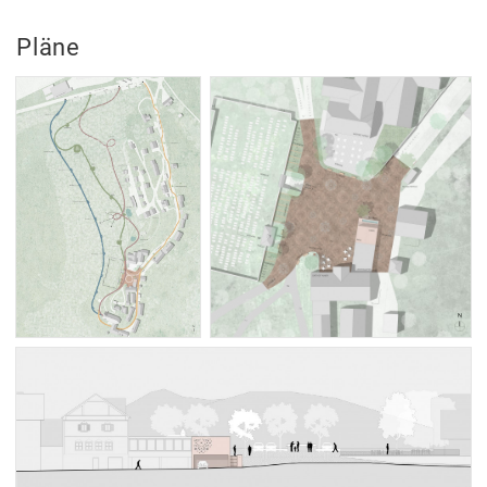
Lehre
Pläne
Büro
Juri
Troy
Team
Vorträge
Ausstellungen
Publikationen
Auszeichnungen
Modelle
Skizzenbücher
Hammerkollektion
Jobs
Kontakt