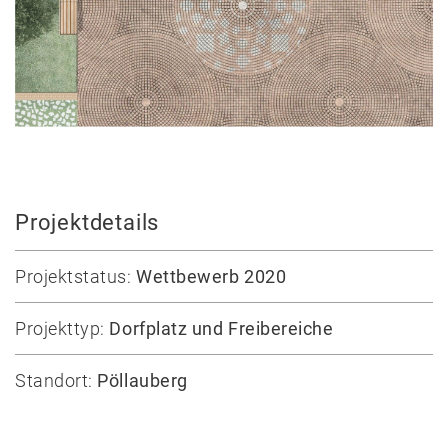
News
Projekte
Auswahl
Privat
Projektdetails
Öffentlich
Holzbau
Projektstatus:
Wettbewerb 2020
Massivbau
Wettbewerbe
Projekttyp:
Dorfplatz und Freibereiche
Umbau
Alle
Standort:
Pöllauberg
Projekte