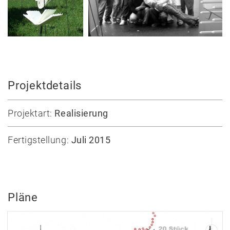
Projekte
Auswahl
Privat
Öffentlich
Holzbau
Massivbau
Projektdetails
Wettbewerbe
Umbau
Projektart:
Realisierung
Alle
Projekte
Fertigstellung:
Juli 2015
Lehre
Büro
Pläne
Juri
Troy