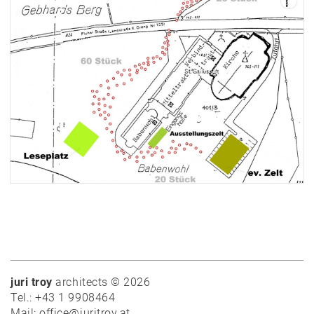
Team
Vorträge
Ausstellungen
Publikationen
Auszeichnungen
Modelle
Skizzenbücher
Hammerkollektion
Jobs
Kontakt
juri troy
architects © 2026
Tel.: +43 1 9908464
Mail: office@juritroy.at