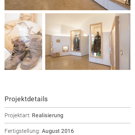
Auswahl
Privat
Öffentlich
Holzbau
Massivbau
Wettbewerbe
Umbau
Alle
Projekte
Lehre
Projektdetails
Büro
Projektart:
Realisierung
Juri
Troy
Fertigstellung:
August 2016