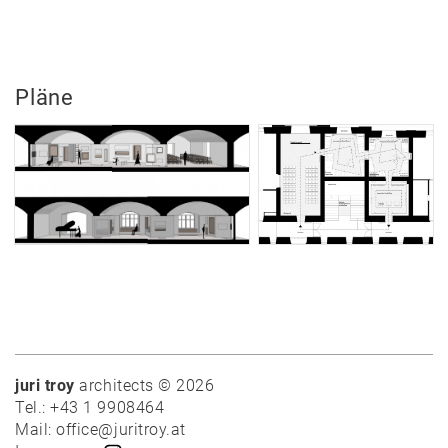
Team
Vorträge
Ausstellungen
Pläne
Publikationen
Auszeichnungen
Modelle
Skizzenbücher
Hammerkollektion
Jobs
Kontakt
juri troy
architects © 2026
Tel.: +43 1 9908464
Mail: office@juritroy.at