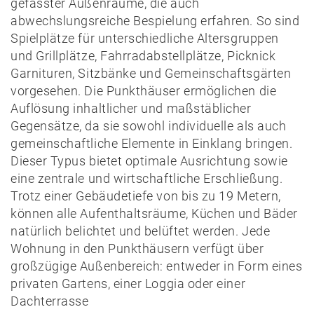
gefasster Außenräume, die auch
abwechslungsreiche Bespielung erfahren. So sind
Spielplätze für unterschiedliche Altersgruppen
und Grillplätze, Fahrradabstellplätze, Picknick
Garnituren, Sitzbänke und Gemeinschaftsgärten
vorgesehen. Die Punkthäuser ermöglichen die
Auflösung inhaltlicher und maßstäblicher
Gegensätze, da sie sowohl individuelle als auch
gemeinschaftliche Elemente in Einklang bringen.
Dieser Typus bietet optimale Ausrichtung sowie
News
eine zentrale und wirtschaftliche Erschließung.
Trotz einer Gebäudetiefe von bis zu 19 Metern,
Projekte
können alle Aufenthaltsräume, Küchen und Bäder
Auswahl
natürlich belichtet und belüftet werden. Jede
Wohnung in den Punkthäusern verfügt über
Privat
großzügige Außenbereich: entweder in Form eines
Öffentlich
privaten Gartens, einer Loggia oder einer
Holzbau
Dachterrasse
Massivbau