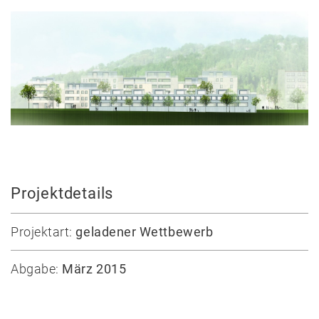
Wettbewerbe
Umbau
Alle
Projekte
Lehre
Büro
Juri
Projektdetails
Troy
Team
Projektart:
geladener Wettbewerb
Vorträge
Ausstellungen
Abgabe:
März 2015
Publikationen
Auszeichnungen