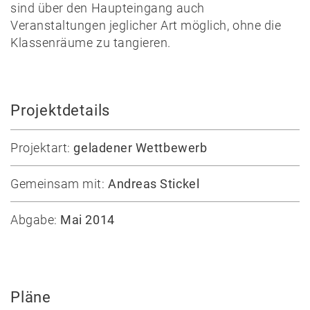
News
sind über den Haupteingang auch
Veranstaltungen jeglicher Art möglich, ohne die
Projekte
Klassenräume zu tangieren.
Auswahl
Privat
Öffentlich
Projektdetails
Holzbau
Massivbau
Projektart:
geladener Wettbewerb
Wettbewerbe
Gemeinsam mit:
Andreas Stickel
Umbau
Alle
Abgabe:
Mai 2014
Projekte
Lehre
Büro
Pläne