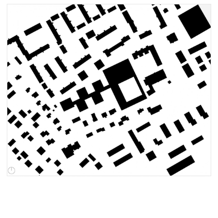
Juri
Troy
Team
Vorträge
Ausstellungen
Publikationen
Auszeichnungen
Modelle
Skizzenbücher
Hammerkollektion
Jobs
Kontakt