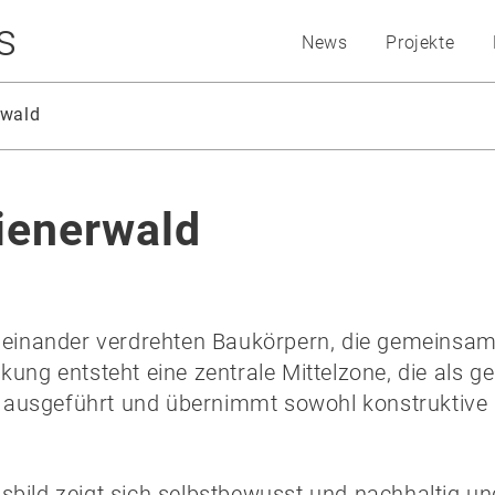
s
News
Projekte
rwald
ienerwald
ineinander verdrehten Baukörpern, die gemeinsam
nkung entsteht eine zentrale Mittelzone, die als
ton ausgeführt und übernimmt sowohl konstruktive
sbild zeigt sich selbstbewusst und nachhaltig u