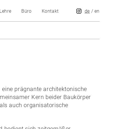
Lehre
Büro
Kontakt
de
/
en
 eine prägnante architektonische
 gemeinsamer Kern beider Baukörper
 als auch organisatorische
nd bedient sich zeitgemäßer