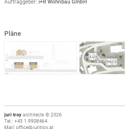
Auftraggeber:
i+R Wohnbau GmbH
Team
Vorträge
Ausstellungen
Publikationen
Pläne
Auszeichnungen
Modelle
Skizzenbücher
Hammerkollektion
Jobs
Kontakt
juri troy
architects © 2026
Tel.: +43 1 9908464
Mail: office@juritroy.at