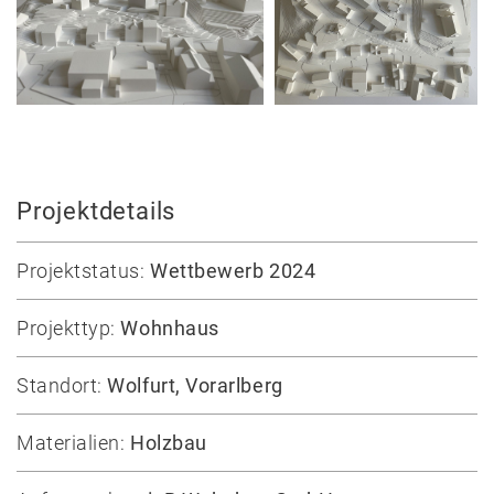
Auswahl
Privat
Öffentlich
Holzbau
Massivbau
Wettbewerbe
Projektdetails
Umbau
Projektstatus:
Wettbewerb 2024
Alle
Projekte
Projekttyp:
Wohnhaus
Lehre
Standort:
Wolfurt, Vorarlberg
Büro
Materialien:
Holzbau
Juri
Troy