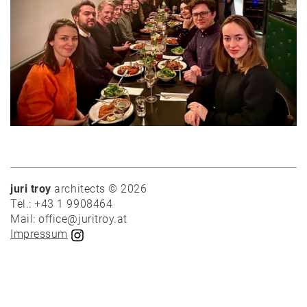
News
Projekte
Auswahl
Privat
Öffentlich
juri troy
architects © 2026
Holzbau
Tel.: +43 1 9908464
Massivbau
Mail: office@juritroy.at
Impressum
Wettbewerbe
Umbau
Alle
Projekte