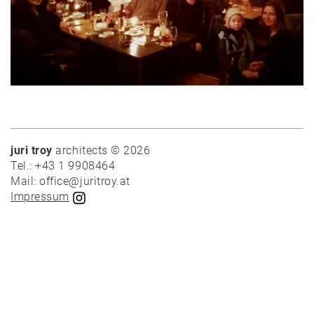
News
Projekte
Auswahl
juri troy
architects © 2026
Privat
Tel.: +43 1 9908464
Öffentlich
Mail: office@juritroy.at
Impressum
Holzbau
Massivbau
Wettbewerbe
Umbau
Alle
Projekte