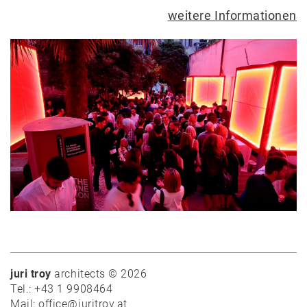
weitere Informationen
News
Projekte
Auswahl
Privat
Öffentlich
Holzbau
Massivbau
juri troy
architects © 2026
Wettbewerbe
Tel.: +43 1 9908464
Umbau
Mail: office@juritroy.at