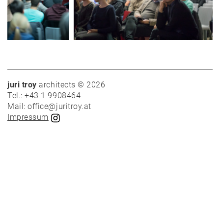
News
Projekte
juri troy
architects © 2026
Tel.: +43 1 9908464
Auswahl
Mail: office@juritroy.at
Privat
Impressum
Öffentlich
Holzbau
Massivbau
Wettbewerbe
Umbau
Alle
Projekte