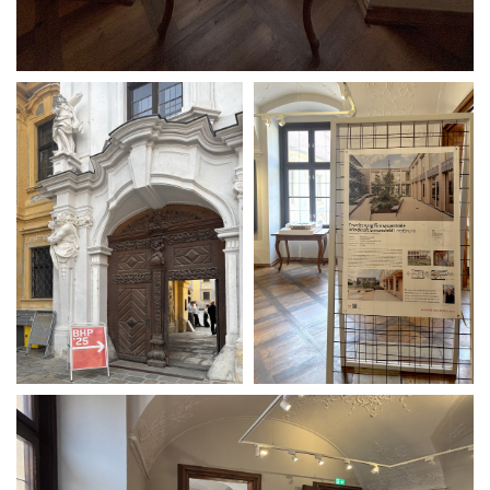
News
Projekte
Auswahl
Privat
Öffentlich
Holzbau
Massivbau