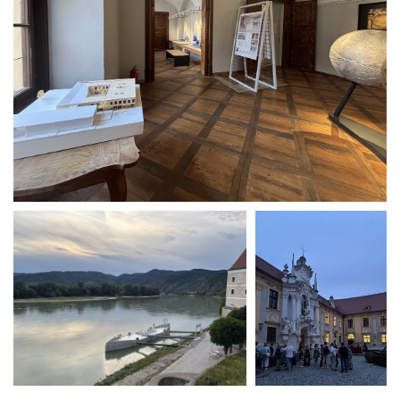
Wettbewerbe
Umbau
Alle
Projekte
Lehre
Büro
Juri
Troy
Team
Vorträge
Ausstellungen
Publikationen
Auszeichnungen