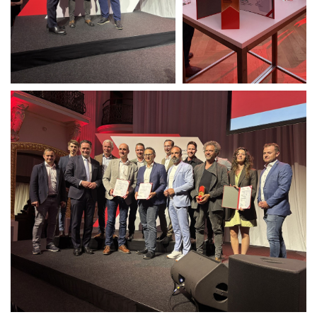
News
Projekte
Auswahl
Privat
Öffentlich
Holzbau
Massivbau
Wettbewerbe
Umbau
Alle
Projekte
Lehre
Büro