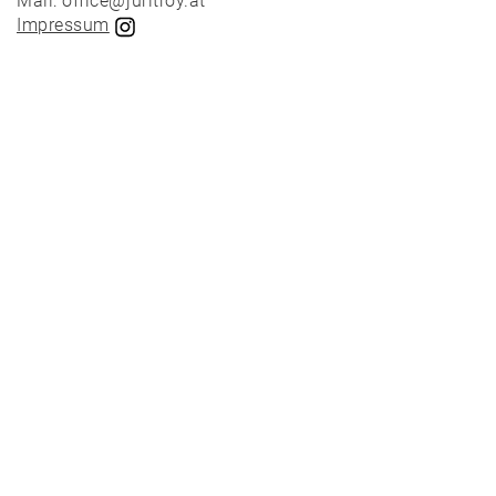
Mail: office@juritroy.at
Impressum
News
Projekte
Auswahl
Privat
Öffentlich
Holzbau
Massivbau
Wettbewerbe
Umbau
Alle
Projekte