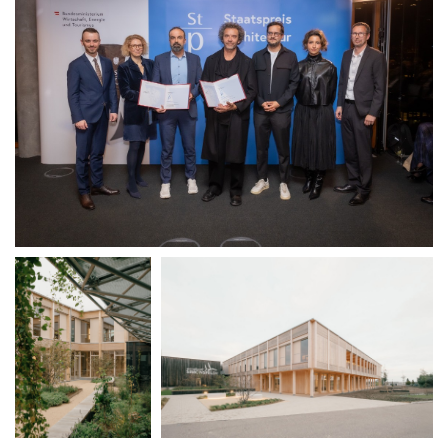
News
Projekte
Auswahl
Privat
Öffentlich
Holzbau
Massivbau