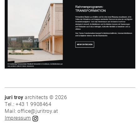
News
Projekte
Auswahl
Privat
Öffentlich
Holzbau
juri troy
architects © 2026
Tel.: +43 1 9908464
Massivbau
Mail: office@juritroy.at
Wettbewerbe
Impressum
Umbau
Alle