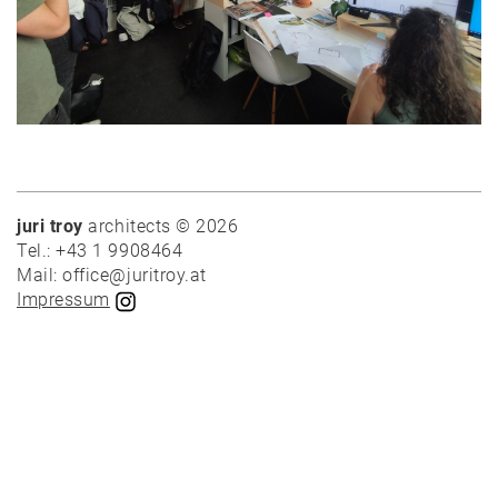
News
Projekte
Auswahl
juri troy
architects © 2026
Tel.: +43 1 9908464
Privat
Mail: office@juritroy.at
Öffentlich
Impressum
Holzbau
Massivbau
Wettbewerbe
Umbau
Alle
Projekte