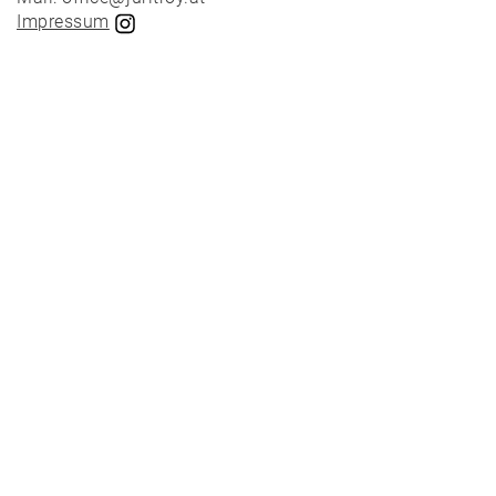
Impressum
News
Projekte
Auswahl
Privat
Öffentlich
Holzbau
Massivbau
Wettbewerbe
Umbau
Alle
Projekte