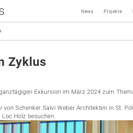
s
News
Projekte
s
m Zyklus
er ganztägigen Exkursion im März 2024 zum The
r
von
Schenker Salvi Weber
Architekten in St. P
a
Loc Holz
besuchen.