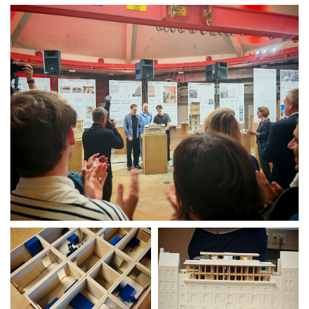
News
Projekte
Auswahl
Privat
Öffentlich
Holzbau
Massivbau
Wettbewerbe