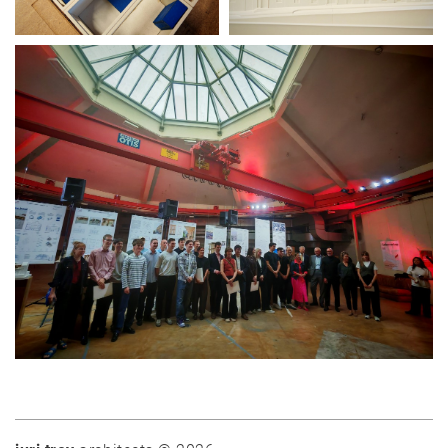
Umbau
Alle
Projekte
Lehre
Büro
Juri
Troy
Team
Vorträge
Ausstellungen
Publikationen
Auszeichnungen
Modelle
Skizzenbücher