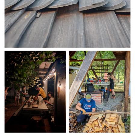
News
Projekte
Auswahl
Privat
Öffentlich
Holzbau
Massivbau