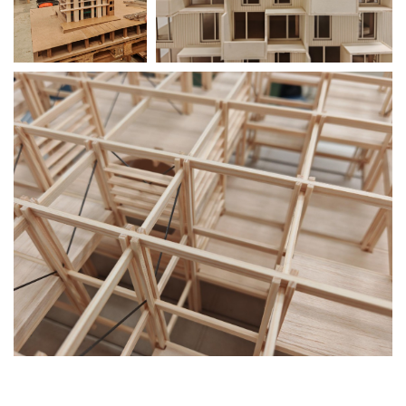
Projekte
Auswahl
Privat
Öffentlich
Holzbau
Massivbau
Wettbewerbe
Umbau
Alle
Projekte
Lehre
Büro